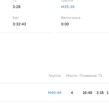
Т1
Группа
3:28
M35-39
Бег
Велогонка
3:32:43
0:00
Группа
Место
Плавание
Т1
M40-44
4
16:48
3:18
1