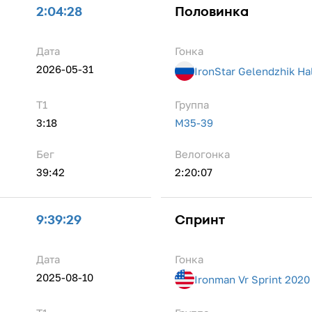
2:04:28
Половинка
Дата
Гонка
2026-05-31
IronStar Gelendzhik Ha
Т1
Группа
3:18
M35-39
Бег
Велогонка
39:42
2:20:07
9:39:29
Спринт
Дата
Гонка
2025-08-10
Ironman Vr Sprint 2020