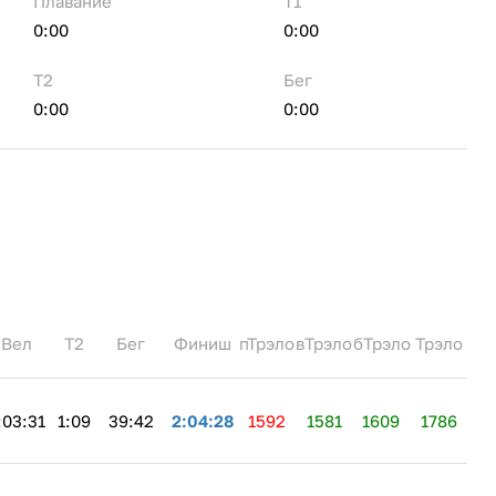
Плавание
Т1
0:00
0:00
Т2
Бег
0:00
0:00
Вел
Т2
Бег
Финиш
пТрэло
вТрэло
бТрэло
Трэло
:03:31
1:09
39:42
2:04:28
1592
1581
1609
1786