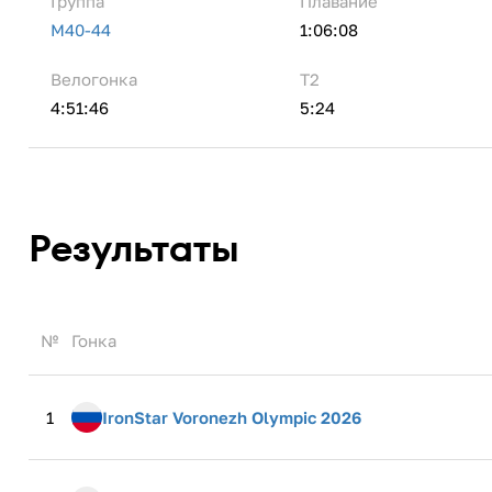
Группа
Плавание
M40-44
1:06:08
Велогонка
Т2
4:51:46
5:24
Результаты
№
Гонка
1
IronStar Voronezh Olympic 2026