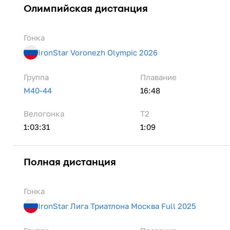
Олимпийская дистанция
Гонка
IronStar Voronezh Olympic 2026
Группа
Плавание
M40-44
16:48
Велогонка
Т2
1:03:31
1:09
Полная дистанция
Гонка
IronStar Лига Триатлона Москва Full 2025