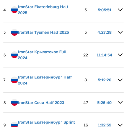
IronStar Ekaterinburg Half
4
5
5:05:51
2025
5
IronStar Tyumen Half 2025
5
4:27:28
IronStar Крылатское Full
6
22
11:14:54
2024
IronStar Екатеринбург Half
7
8
5:12:26
2024
8
IronStar Сочи Half 2023
47
5:26:40
IronStar Екатеринбург Sprint
9
16
1:32:59