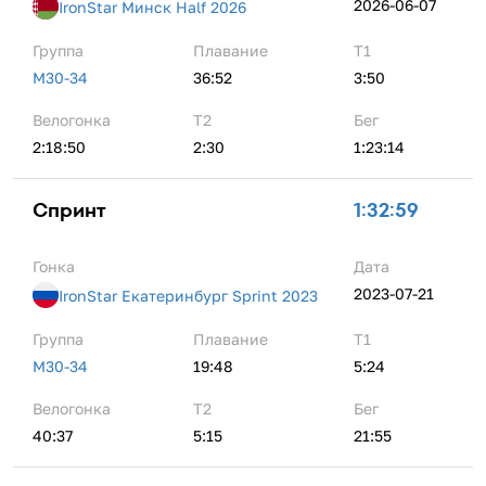
2026-06-07
IronStar Минск Half 2026
Группа
Плавание
Т1
M30-34
36:52
3:50
Велогонка
Т2
Бег
2:18:50
2:30
1:23:14
Спринт
1:32:59
Гонка
Дата
2023-07-21
IronStar Екатеринбург Sprint 2023
Группа
Плавание
Т1
M30-34
19:48
5:24
Велогонка
Т2
Бег
40:37
5:15
21:55