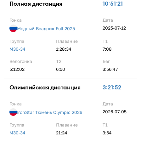
Полная дистанция
10:51:21
Гонка
Дата
2025-07-12
Медный Всадник Full 2025
Группа
Плавание
Т1
M30-34
1:28:34
7:08
Велогонка
Т2
Бег
5:12:02
6:50
3:56:47
Олимпийская дистанция
3:21:52
Гонка
Дата
2026-07-05
IronStar Тюмень Olympic 2026
Группа
Плавание
Т1
M30-34
21:24
3:54