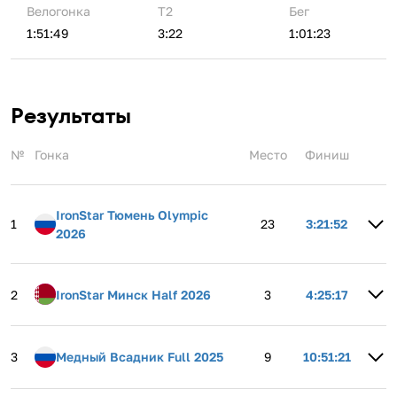
Велогонка
Т2
Бег
1:51:49
3:22
1:01:23
Результаты
№
Гонка
Место
Финиш
IronStar Тюмень Olympic
1
23
3:21:52
2026
2
IronStar Минск Half 2026
3
4:25:17
3
Медный Всадник Full 2025
9
10:51:21